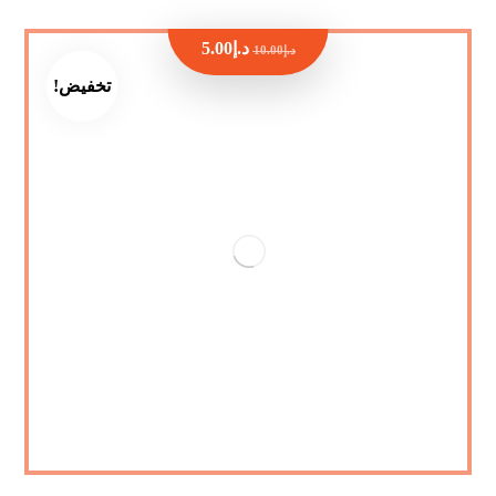
د.إ
5.00
د.إ
10.00
تخفيض!