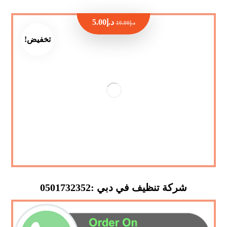
د.إ
5.00
د.إ
10.00
تخفيض!
شركة تنظيف في دبي :0501732352