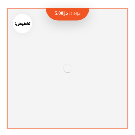
د.إ
5.00
د.إ
10.00
تخفيض!