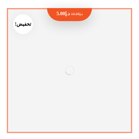
د.إ
5.00
د.إ
10.00
تخفيض!