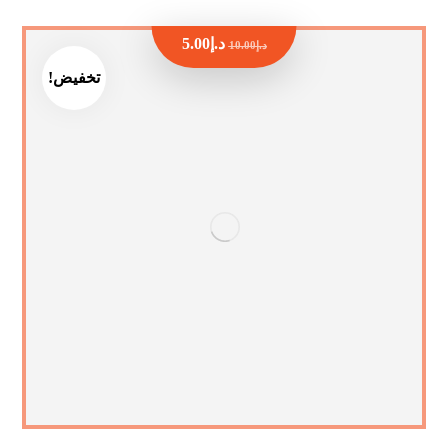
د.إ
5.00
د.إ
10.00
تخفيض!