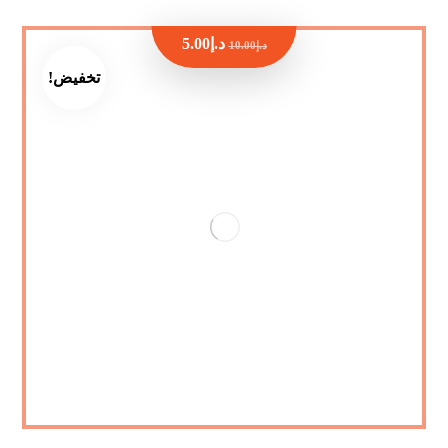
د.إ
5.00
د.إ
10.00
تخفيض!