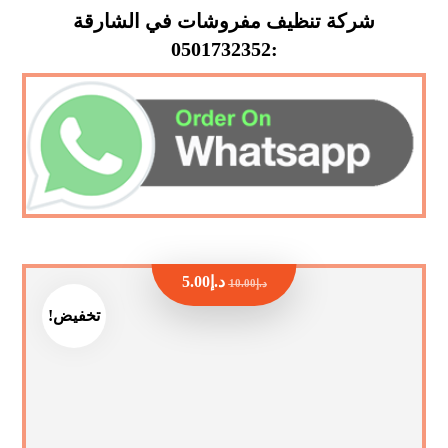
شركة تنظيف مفروشات في الشارقة
:0501732352
د.إ
5.00
د.إ
10.00
تخفيض!