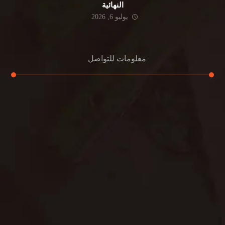
النهائية
يوليو 6, 2026
معلومات للتواصل
عنوان مكتبنا
جادة الشيخ محمد بن راشد – دبي
هاتف
0501732352