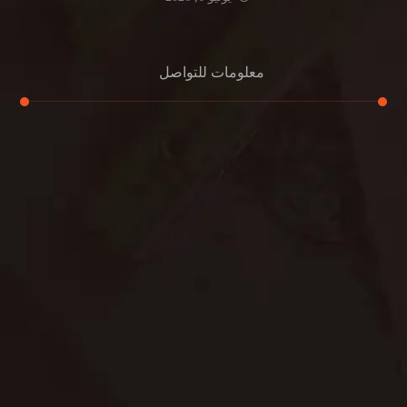
معلومات للتواصل
عنوان مكتبنا
جادة الشيخ محمد بن راشد – دبي
هاتف
0501732352
بريد إلكتروني
info@oudalmassa-cleaning.com