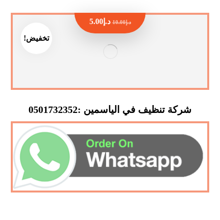
د.إ
5.00
د.إ
10.00
تخفيض!
شركة تنظيف في الياسمين :0501732352