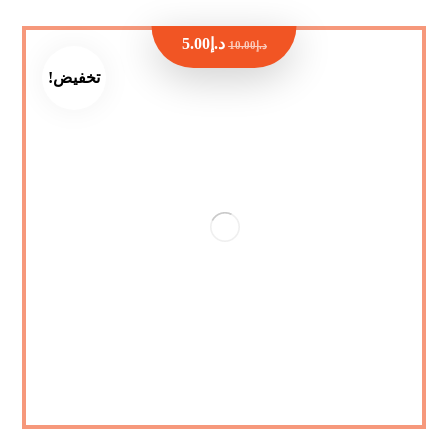
د.إ
5.00
د.إ
10.00
تخفيض!