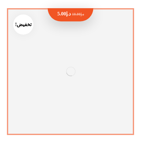
د.إ
5.00
د.إ
10.00
تخفيض!