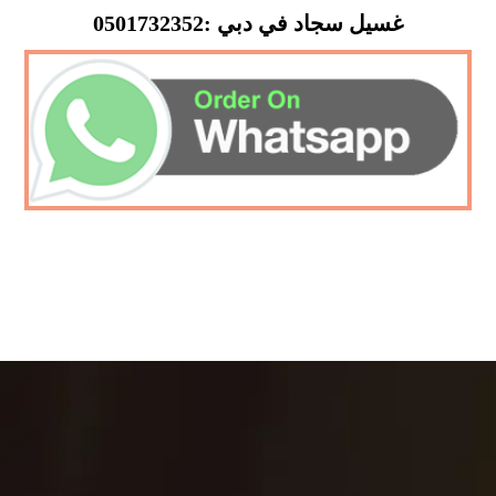
غسيل سجاد في دبي :0501732352