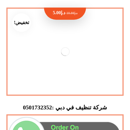
د.إ
5.00
د.إ
10.00
تخفيض!
شركة تنظيف في دبي :0501732352