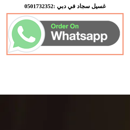
غسيل سجاد في دبي :0501732352