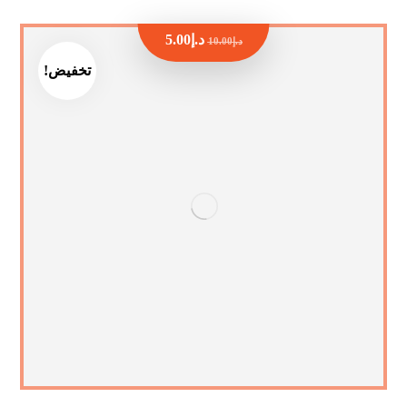
د.إ
5.00
د.إ
10.00
تخفيض!