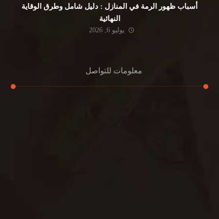
أسباب ظهور الرمة في المنازل : دليل شامل وطرق الوقاية
النهائية
يوليو 6, 2026
معلومات للتواصل
عنوان مكتبنا
جادة الشيخ محمد بن راشد – دبي
هاتف
0501732352