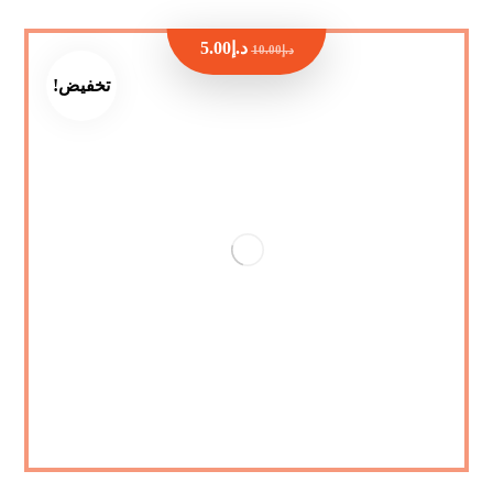
د.إ
5.00
د.إ
10.00
تخفيض!