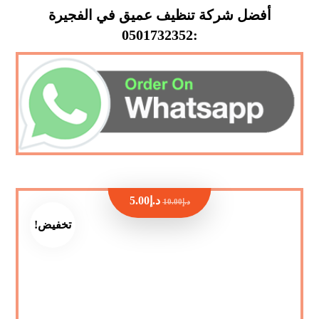
أفضل شركة تنظيف عميق في الفجيرة
:0501732352
د.إ
5.00
د.إ
10.00
تخفيض!