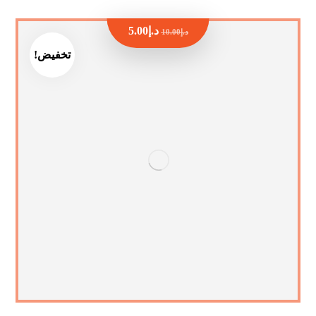
د.إ
5.00
د.إ
10.00
تخفيض!