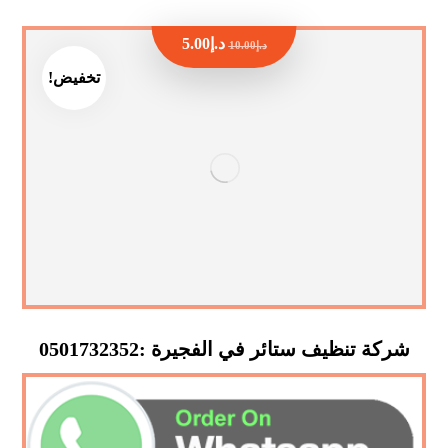
د.إ
5.00
د.إ
10.00
تخفيض!
شركة تنظيف ستائر في الفجيرة :0501732352