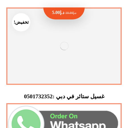
د.إ
5.00
د.إ
10.00
تخفيض!
غسيل ستائر في دبي :0501732352