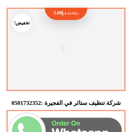
د.إ
5.00
د.إ
10.00
تخفيض!
شركة تنظيف ستائر في الفجيرة :0501732352