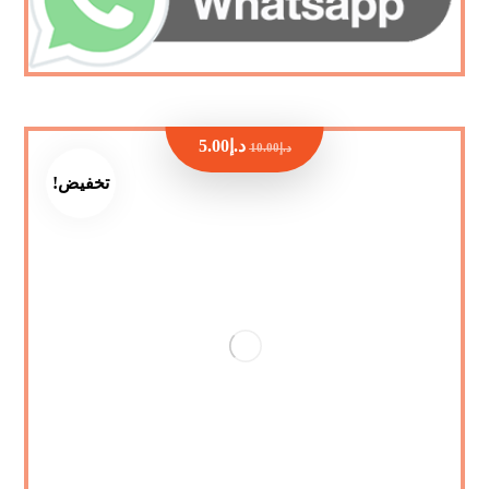
د.إ
5.00
د.إ
10.00
تخفيض!