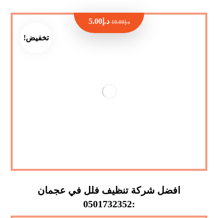
د.إ
5.00
د.إ
10.00
تخفيض!
افضل شركة تنظيف فلل في عجمان
:0501732352