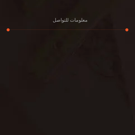
معلومات للتواصل
عنوان مكتبنا
جادة الشيخ محمد بن راشد – دبي
هاتف
0501732352
بريد إلكتروني
info@oudalmassa-cleaning.com