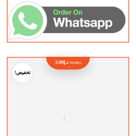
د.إ
5.00
د.إ
10.00
تخفيض!