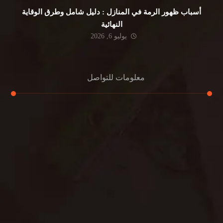
أسباب ظهور الرمة في المنازل : دليل شامل وطرق الوقاية
النهائية
يوليو 6, 2026
معلومات للتواصل
عنوان مكتبنا
جادة الشيخ محمد بن راشد – دبي
هاتف
0501732352