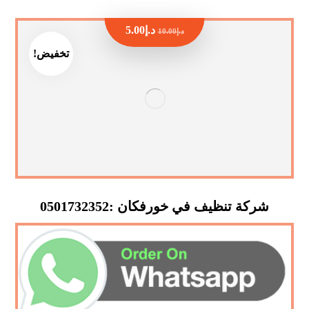
د.إ
5.00
د.إ
10.00
تخفيض!
شركة تنظيف في خورفكان :0501732352