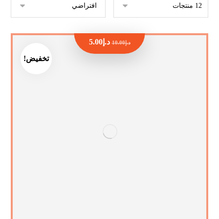
د.إ
5.00
د.إ
10.00
تخفيض!