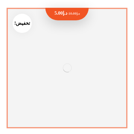
د.إ
5.00
د.إ
10.00
تخفيض!