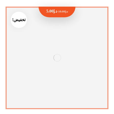
د.إ
5.00
د.إ
10.00
تخفيض!