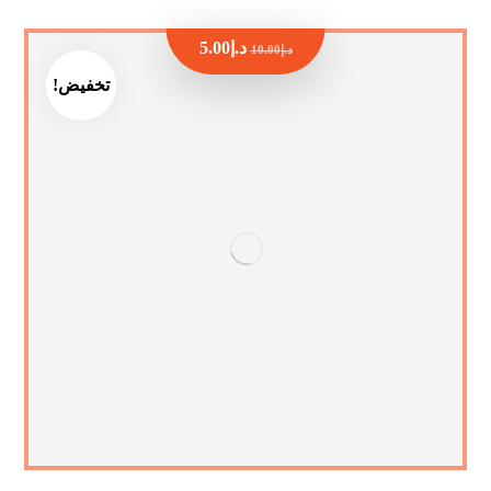
د.إ
5.00
د.إ
10.00
تخفيض!