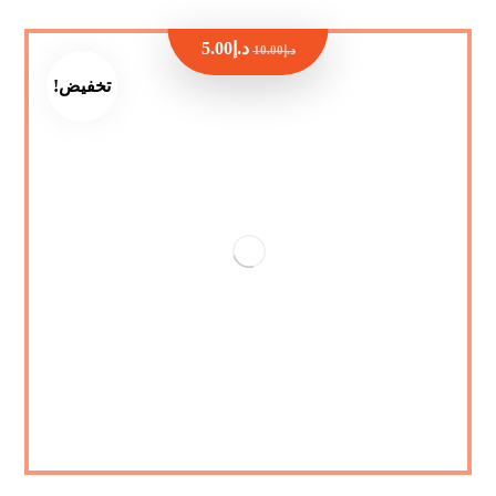
د.إ
5.00
د.إ
10.00
تخفيض!