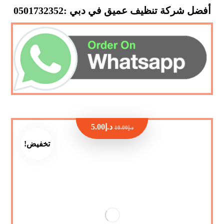
أفضل شركة تنظيف عميق في دبي :0501732352
د.إ
5.00
د.إ
10.00
تخفيض!