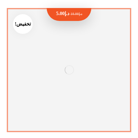
د.إ
5.00
د.إ
10.00
تخفيض!