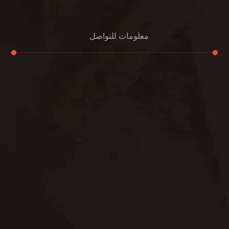
معلومات للتواصل
عنوان مكتبنا
جادة الشيخ محمد بن راشد – دبي
هاتف
0501732352
بريد إلكتروني
info@oudalmassa-cleaning.com