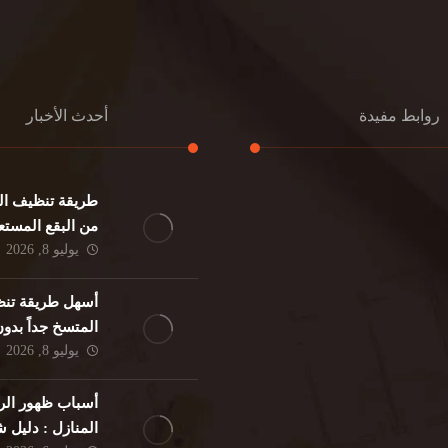
روابط مفيدة
أحدث الأخبار
طريقة تنظيف الك
كنب
تنظيف مطابخ
من البقع المستع
نات
تنظيف فلل
يوليو 8, 2026
ئر
مكافحة حشرات
د
مكافحة الوزغ
أسهل طريقة تنظ
فئران
مكافحة البق
المتسخ جداً بدو
لمنزلي
تنظيف مباني
يوليو 8, 2026
حمام
مكافحة الرمة
م
أسباب ظهور الر
المنازل : دليل