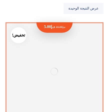
عرض النتيجة الوحيدة
د.إ
5.00
د.إ
10.00
تخفيض!