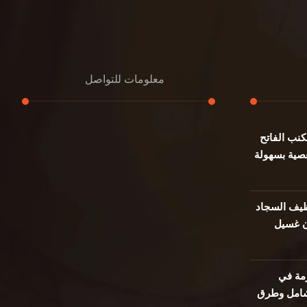
معلومات للتواصل
نب الفاتح
عنوان مكتبنا
صية بسهولة
جادة الشيخ محمد بن راشد – دبي
هاتف
0501732352
يف السجاد
ن غسيل
بريد إلكتروني
info@oudalmassa-cleaning.com
مة في
 شامل وطرق