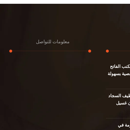
معلومات للتواصل
نب الفاتح
عنوان مكتبنا
صية بسهولة
جادة الشيخ محمد بن راشد – دبي
هاتف
0501732352
يف السجاد
ن غسيل
بريد إلكتروني
info@oudalmassa-cleaning.com
مة في