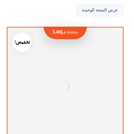
عرض النتيجة الوحيدة
د.إ
5.00
د.إ
10.00
تخفيض!