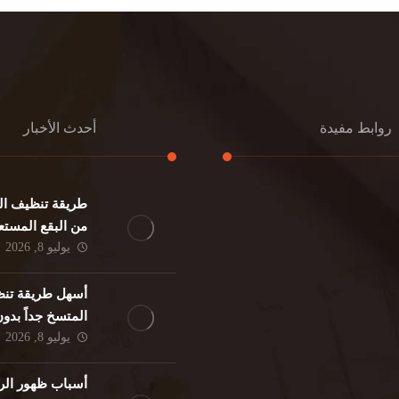
روابط مفيدة
أحدث الأخبار
طريقة تنظيف الك
كنب
تنظيف مطابخ
من البقع المستع
نات
تنظيف فلل
يوليو 8, 2026
ئر
مكافحة حشرات
د
مكافحة الوزغ
أسهل طريقة تنظ
فئران
مكافحة البق
المتسخ جداً بدو
لمنزلي
تنظيف مباني
يوليو 8, 2026
حمام
مكافحة الرمة
م
أسباب ظهور الر