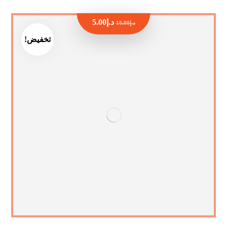
د.إ
5.00
د.إ
10.00
تخفيض!