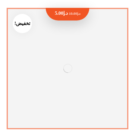
د.إ
5.00
د.إ
10.00
تخفيض!