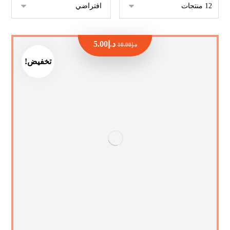
د.إ
5.00
د.إ
10.00
تخفيض!