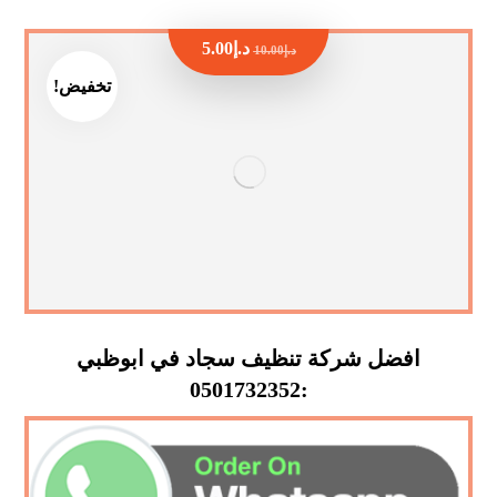
د.إ
5.00
د.إ
10.00
تخفيض!
افضل شركة تنظيف سجاد في ابوظبي
:0501732352