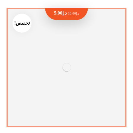
د.إ
5.00
د.إ
10.00
تخفيض!