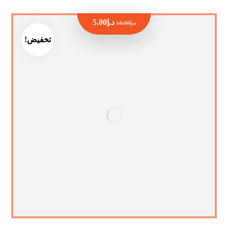
د.إ
5.00
د.إ
10.00
تخفيض!