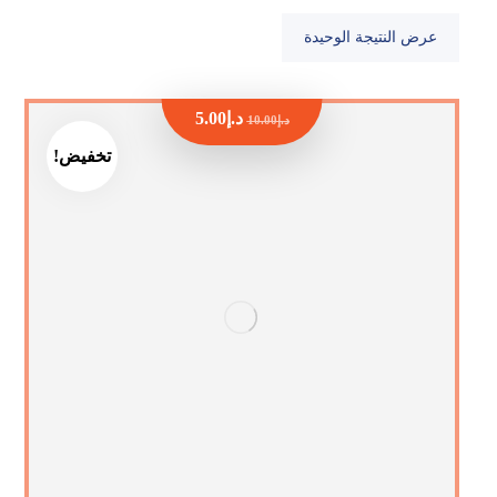
عرض النتيجة الوحيدة
د.إ
5.00
د.إ
10.00
تخفيض!