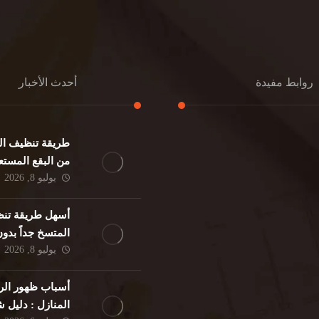
روابط مفيدة
أحدث الأخبار
طريقة تنظيف الك
كنب
تنظيف مطابخ
من البقع المستع
نات
تنظيف فلل
يوليو 8, 2026
ئر
مكافحة حشرات
د
مكافحة الوزغ
أسهل طريقة تنظ
فئران
مكافحة البق
المتسخ جداً بدو
لمنزلي
تنظيف مباني
يوليو 8, 2026
حمام
مكافحة الرمة
م
أسباب ظهور الر
المنازل : دليل