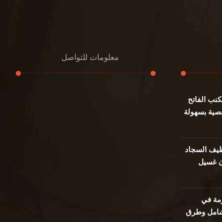
معلومات للتواصل
نب الفاتح
عنوان مكتبنا
صية بسهولة
جادة الشيخ محمد بن راشد – دبي
هاتف
0501732352
يف السجاد
ن غسيل
بريد إلكتروني
info@oudalmassa-cleaning.com
مة في
 شامل وطرق