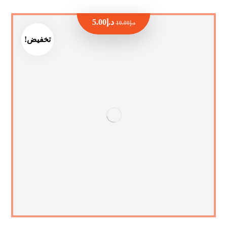
د.إ
5.00
د.إ
10.00
تخفيض!