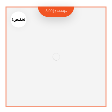
د.إ
5.00
د.إ
10.00
تخفيض!