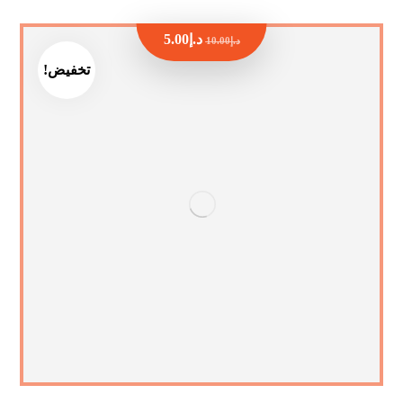
د.إ
5.00
د.إ
10.00
تخفيض!