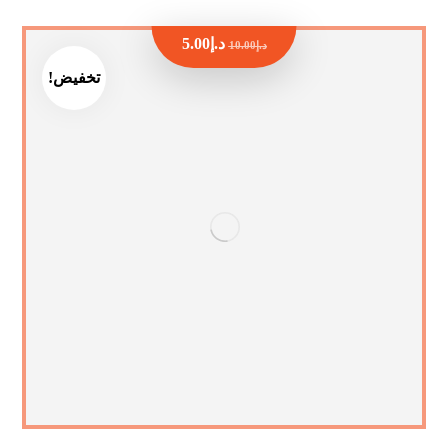
د.إ
5.00
د.إ
10.00
تخفيض!