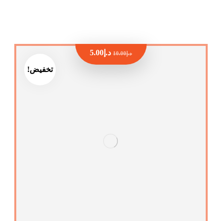
د.إ
5.00
د.إ
10.00
تخفيض!