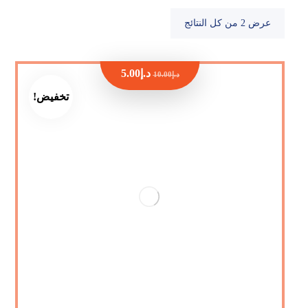
عرض ⁦2⁩ من كل النتائج
د.إ
5.00
د.إ
10.00
تخفيض!