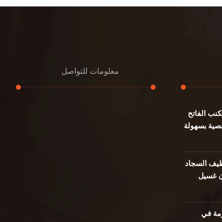
معلومات للتواصل
نب الفاتح
عنوان مكتبنا
صية بسهولة
جادة الشيخ محمد بن راشد – دبي
هاتف
0501732352
يف السجاد
ن غسيل
بريد إلكتروني
info@oudalmassa-cleaning.com
مة في