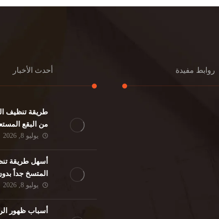
روابط مفيدة
أحدث الأخبار
طريقة تنظيف الك
كنب
تنظيف مطابخ
من البقع المستع
نات
تنظيف فلل
يوليو 8, 2026
ئر
مكافحة حشرات
د
مكافحة الوزغ
أسهل طريقة تنظ
فئران
مكافحة البق
المتسخ جداً بدو
لمنزلي
تنظيف مباني
يوليو 8, 2026
حمام
مكافحة الرمة
م
أسباب ظهور الر