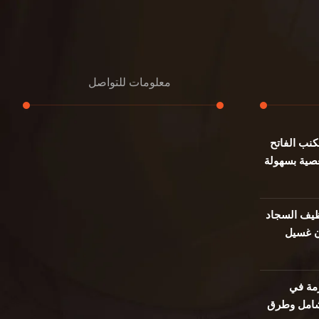
معلومات للتواصل
نب الفاتح
عنوان مكتبنا
صية بسهولة
جادة الشيخ محمد بن راشد – دبي
هاتف
0501732352
يف السجاد
ن غسيل
بريد إلكتروني
info@oudalmassa-cleaning.com
مة في
 شامل وطرق