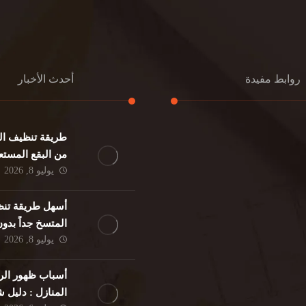
روابط مفيدة
أحدث الأخبار
طريقة تنظيف الك
كنب
تنظيف مطابخ
من البقع المستع
نات
تنظيف فلل
يوليو 8, 2026
ئر
مكافحة حشرات
د
مكافحة الوزغ
أسهل طريقة تنظ
فئران
مكافحة البق
المتسخ جداً بدو
لمنزلي
تنظيف مباني
يوليو 8, 2026
حمام
مكافحة الرمة
م
أسباب ظهور الر
المنازل : دليل