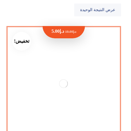
عرض النتيجة الوحيدة
د.إ
5.00
د.إ
10.00
تخفيض!