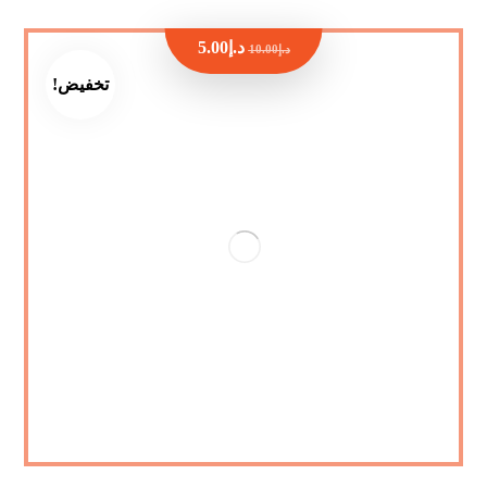
د.إ
5.00
د.إ
10.00
تخفيض!