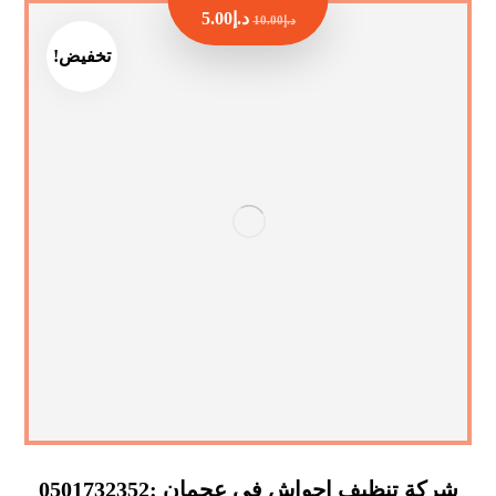
د.إ
5.00
د.إ
10.00
تخفيض!
شركة تنظيف احواش في عجمان :0501732352