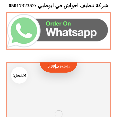
شركة تنظيف احواش في ابوظبي :0501732352
د.إ
5.00
د.إ
10.00
تخفيض!