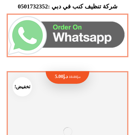
شركة تنظيف كنب في دبي :0501732352
د.إ
5.00
د.إ
10.00
تخفيض!