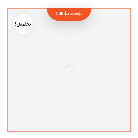
د.إ
5.00
د.إ
10.00
تخفيض!