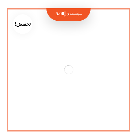
د.إ
5.00
د.إ
10.00
تخفيض!