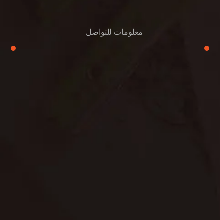
معلومات للتواصل
عنوان مكتبنا
جادة الشيخ محمد بن راشد – دبي
هاتف
0501732352
بريد إلكتروني
info@oudalmassa-cleaning.com