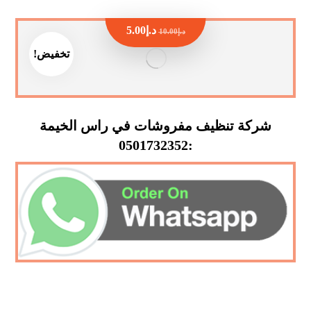
د.إ
5.00
د.إ
10.00
تخفيض!
شركة تنظيف مفروشات في راس الخيمة
:0501732352