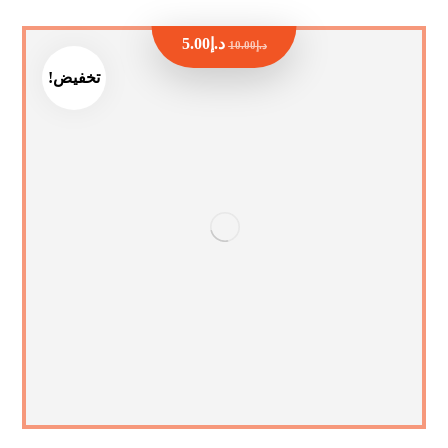
د.إ
5.00
د.إ
10.00
تخفيض!