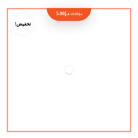
د.إ
5.00
د.إ
10.00
تخفيض!