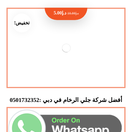
د.إ
5.00
د.إ
10.00
تخفيض!
أفضل شركة جلي الرخام في دبي :0501732352