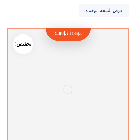
عرض النتيجة الوحيدة
د.إ
5.00
د.إ
10.00
تخفيض!