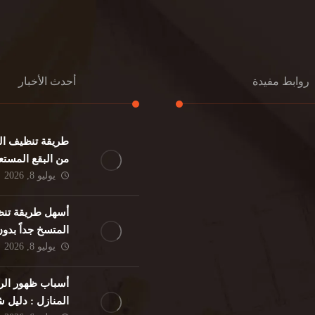
روابط مفيدة
أحدث الأخبار
طريقة تنظيف الك
كنب
تنظيف مطابخ
من البقع المستع
نات
تنظيف فلل
يوليو 8, 2026
ئر
مكافحة حشرات
د
مكافحة الوزغ
أسهل طريقة تنظ
فئران
مكافحة البق
المتسخ جداً بدو
لمنزلي
تنظيف مباني
يوليو 8, 2026
حمام
مكافحة الرمة
م
أسباب ظهور الر
المنازل : دليل