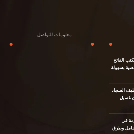
معلومات للتواصل
نب الفاتح
عنوان مكتبنا
صية بسهولة
جادة الشيخ محمد بن راشد – دبي
هاتف
0501732352
يف السجاد
ن غسيل
بريد إلكتروني
info@oudalmassa-cleaning.com
مة في
 شامل وطرق