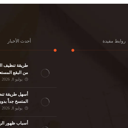
روابط مفيدة
أحدث الأخبار
طريقة تنظيف الك
كنب
تنظيف مطابخ
من البقع المستع
نات
تنظيف فلل
يوليو 8, 2026
ئر
مكافحة حشرات
د
مكافحة الوزغ
أسهل طريقة تنظ
فئران
مكافحة البق
المتسخ جداً بدو
لمنزلي
تنظيف مباني
يوليو 8, 2026
حمام
مكافحة الرمة
م
أسباب ظهور الر