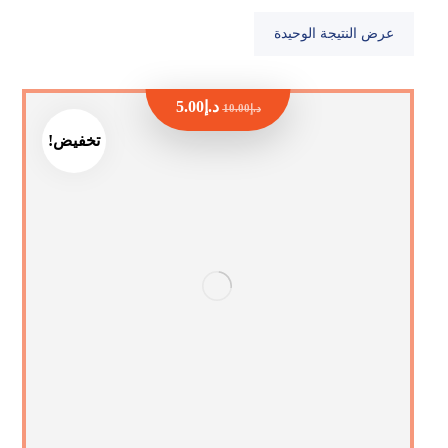
عرض النتيجة الوحيدة
د.إ
5.00
د.إ
10.00
تخفيض!