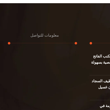
معلومات للتواصل
نب الفاتح
عنوان مكتبنا
صية بسهولة
جادة الشيخ محمد بن راشد – دبي
هاتف
0501732352
يف السجاد
ن غسيل
بريد إلكتروني
info@oudalmassa-cleaning.com
مة في