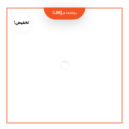
د.إ
5.00
د.إ
10.00
تخفيض!