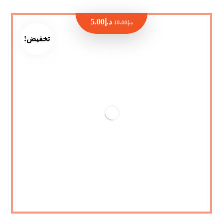
د.إ
5.00
د.إ
10.00
تخفيض!