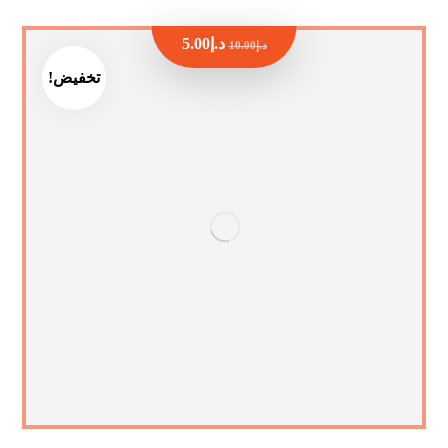
د.إ
5.00
د.إ
10.00
تخفيض!